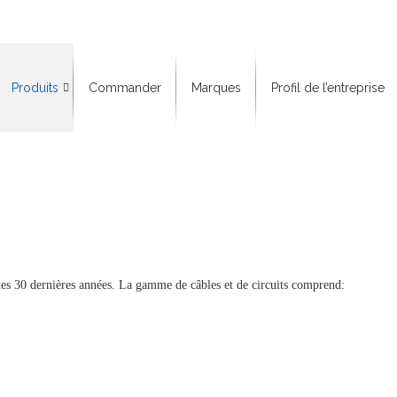
Produits
Commander
Marques
Profil de l’entreprise
Câbles
Tuyaux
Pièces
Liste
de
prix
pour
des 30 dernières années. La gamme de câbles et de circuits comprend:
câbles
de
remorque