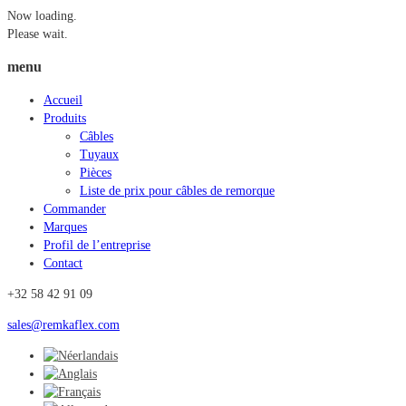
Now loading.
Please wait.
menu
Accueil
Produits
Câbles
Tuyaux
Pièces
Liste de prix pour câbles de remorque
Commander
Marques
Profil de l’entreprise
Contact
+32 58 42 91 09
sales@remkaflex.com